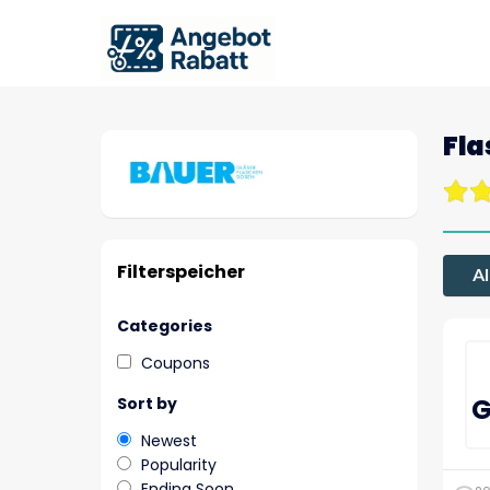
Fl
Filterspeicher
Al
Categories
Coupons
G
Sort by
Newest
Popularity
Ending Soon