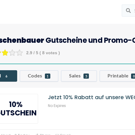
aschenbauer
Gutscheine und Promo-
2.9
/ 5 (
8
votes )
l
Codes
Sales
Printable
6
1
5
0
Jetzt 10% Rabatt auf unsere W
10%
No Expires
UTSCHEIN