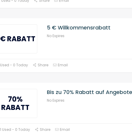
 Used - 0 Today
Share
Email
5 € Willkommensrabatt
No Expires
€ RABATT
 Used - 0 Today
Share
Email
Bis zu 70% Rabatt auf Angebot
70%
No Expires
RABATT
1 Used - 0 Today
Share
Email