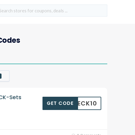
Codes
ECK-Sets
WECK10
GET CODE