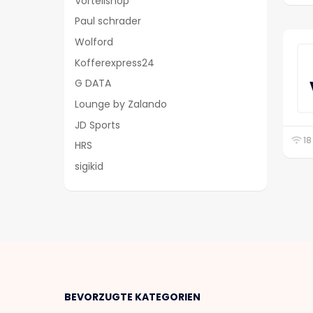
Vorteilshop
Paul schrader
Wolford
Kofferexpress24
G DATA
Lounge by Zalando
JD Sports
18
HRS
sigikid
BEVORZUGTE KATEGORIEN