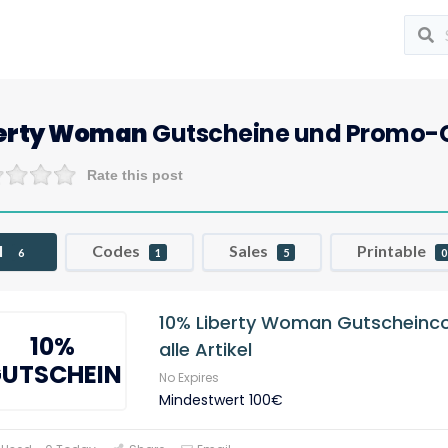
berty Woman
Gutscheine und Promo-
Rate this post
l
Codes
Sales
Printable
6
1
5
0
10% Liberty Woman Gutscheinco
10%
alle Artikel
UTSCHEIN
No Expires
Mindestwert 100€