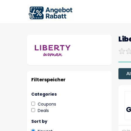
Li
Al
Filterspeicher
Categories
Coupons
G
Deals
Sort by