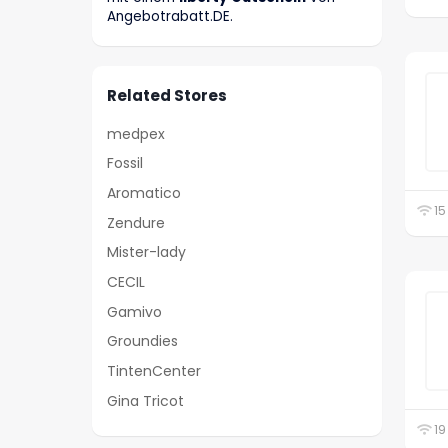
Angebotrabatt
.DE
.
Related Stores
medpex
Fossil
Aromatico
15
Zendure
Mister-lady
CECIL
Gamivo
Groundies
TintenCenter
Gina Tricot
19