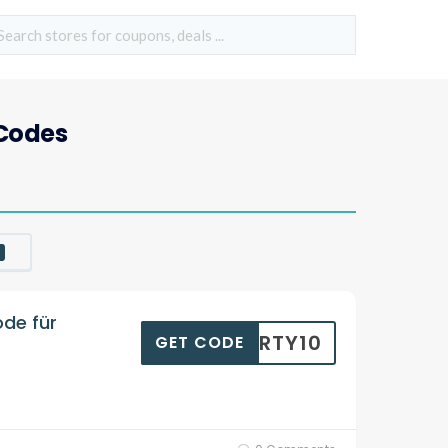
Codes
de für
IBERTY10
GET CODE