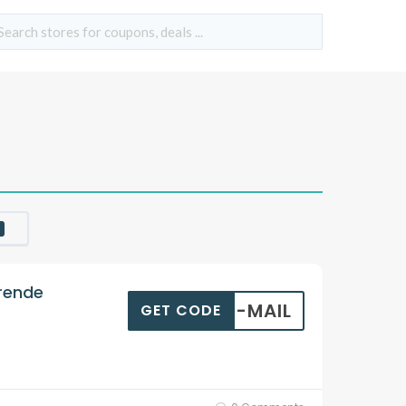
rende
R E-MAIL
GET CODE