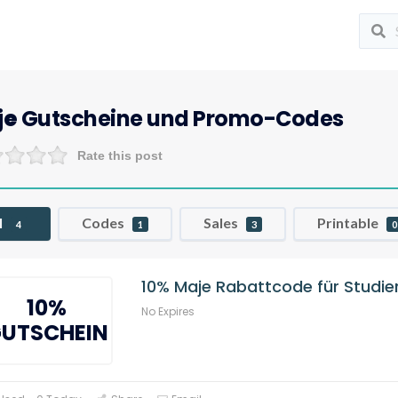
je
Gutscheine und Promo-Codes
Rate this post
l
Codes
Sales
Printable
4
1
3
0
10% Maje Rabattcode für Studie
10%
No Expires
UTSCHEIN