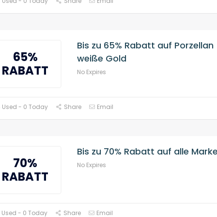
 Used - 0 Today
Share
Email
Bis zu 65% Rabatt auf Porzellan
65%
weiße Gold
RABATT
No Expires
 Used - 0 Today
Share
Email
Bis zu 70% Rabatt auf alle Mark
70%
No Expires
RABATT
 Used - 0 Today
Share
Email