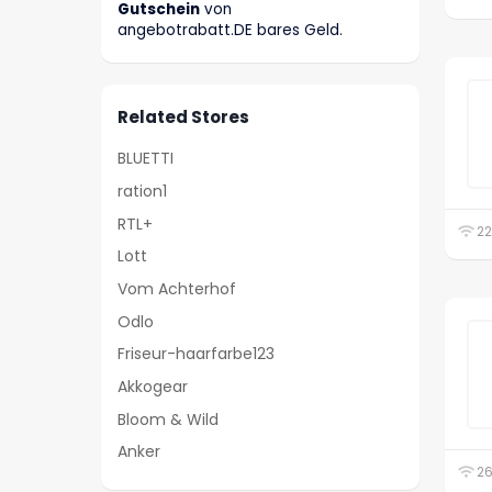
Gutschein
von
angebotrabatt
.DE
bares Geld.
Related Stores
BLUETTI
ration1
RTL+
22
Lott
Vom Achterhof
Odlo
Friseur-haarfarbe123
Akkogear
Bloom & Wild
Anker
26