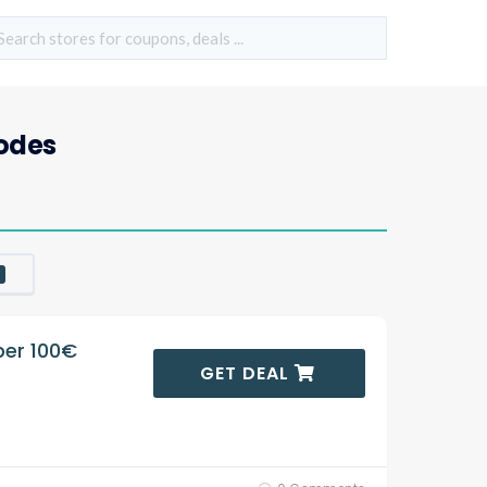
odes
ber 100€
GET DEAL