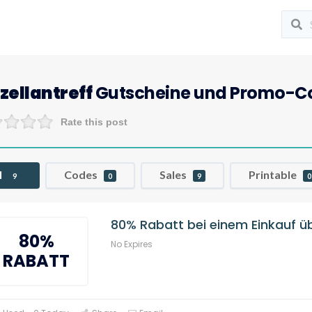
zellantreff
Gutscheine und Promo-C
Rate this post
l
Codes
Sales
Printable
9
0
9
0
80% Rabatt bei einem Einkauf ü
80%
No Expires
RABATT