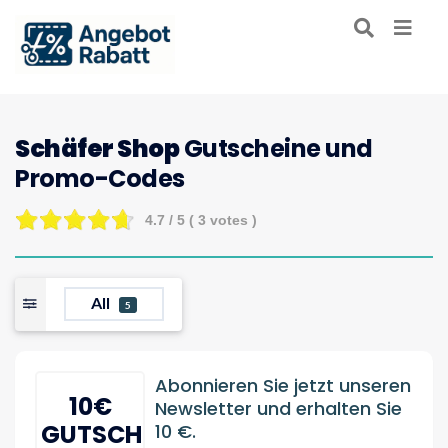
Schäfer Shop
Gutscheine und
Promo-Codes
4.7
/ 5 (
3
votes )
All
5
Abonnieren Sie jetzt unseren
10€
Newsletter und erhalten Sie
GUTSCHEIN
10 €.