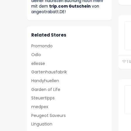
deiner nächsten Buchung noch mehr
mit dem
trip.com Gutschein
von
angeotrabatt
.DE
!
Related Stores
Promondo
Odlo
1 
ellesse
Gartenhausfabrik
Handyhuellen
Garden of Life
Steuertipps
medpex
Peugeot Saveurs
Linguation