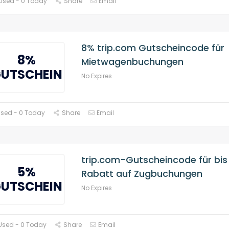
Used - 0 Today
Share
Email
8% trip.com Gutscheincode für
8%
Mietwagenbuchungen
UTSCHEIN
No Expires
Used - 0 Today
Share
Email
trip.com-Gutscheincode für bis
5%
Rabatt auf Zugbuchungen
UTSCHEIN
No Expires
Used - 0 Today
Share
Email