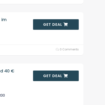
 im
GET DEAL
0 Comments
nd 40 €
GET DEAL
200