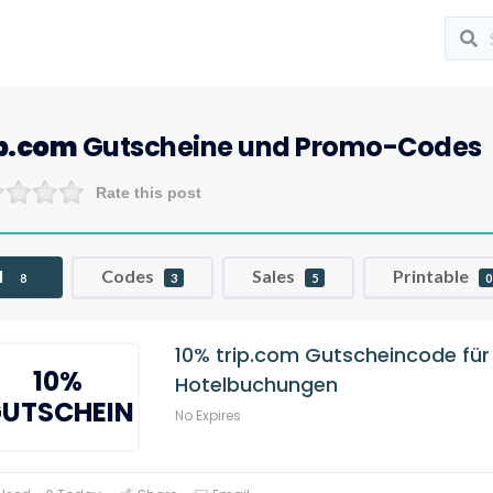
p.com
Gutscheine und Promo-Codes
Rate this post
l
Codes
Sales
Printable
8
3
5
0
10% trip.com Gutscheincode für
10%
Hotelbuchungen
UTSCHEIN
No Expires