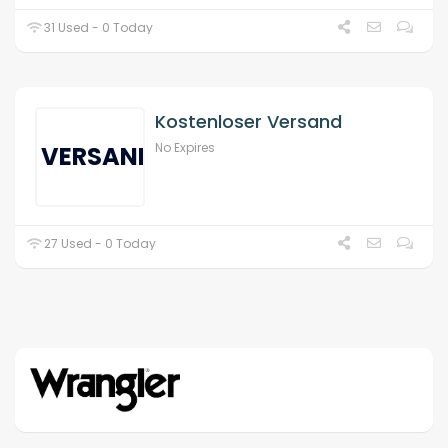
31 Used - 0 Today
Kostenloser Versand
No Expires
VERSAND
27 Used - 0 Today