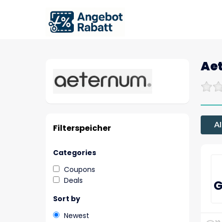
Ae
Al
Filterspeicher
Categories
Coupons
Deals
G
Sort by
Newest