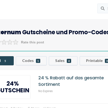
ternum
Gutscheine und Promo-Code
Rate this post
l
Codes
Sales
Printable
5
1
4
0
24 % Rabatt auf das gesamte
24%
Sortiment
UTSCHEIN
No Expires