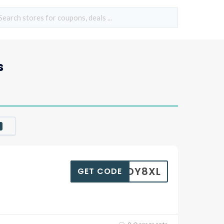
s
DXGDY8XL
GET CODE