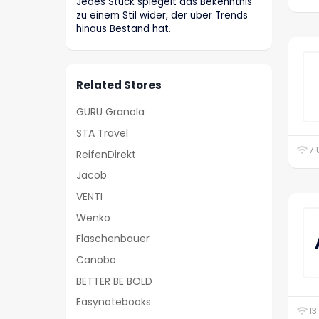
Jedes Stück spiegelt das Bekenntnis
zu einem Stil wider, der über Trends
hinaus Bestand hat.
Related Stores
GURU Granola
STA Travel
7 
ReifenDirekt
Jacob
VENTI
Wenko
Flaschenbauer
Canobo
BETTER BE BOLD
Easynotebooks
13