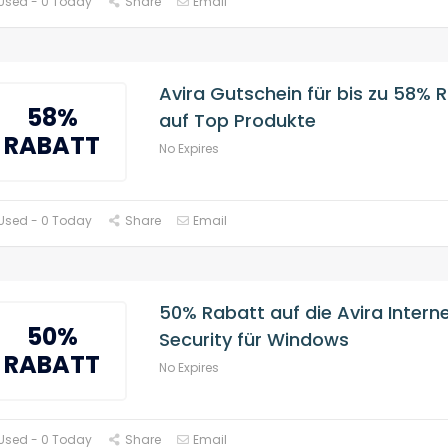
 Used - 0 Today
Share
Email
Avira Gutschein für bis zu 58% 
58%
auf Top Produkte
RABATT
No Expires
Used - 0 Today
Share
Email
50% Rabatt auf die Avira Intern
50%
Security für Windows
RABATT
No Expires
Used - 0 Today
Share
Email