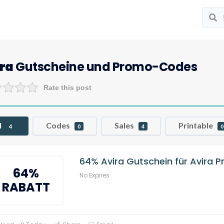
ra
Gutscheine und Promo-Codes
Rate this post
l
Codes
Sales
Printable
4
0
4
0
64% Avira Gutschein für Avira P
64%
No Expires
RABATT