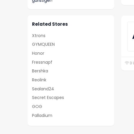
günstiger!
Related Stores
Xtrons
GYMQUEEN
Honor
Fressnapf
3 
Bershka
Reolink
Sealand24
Secret Escapes
GOG
Palladium