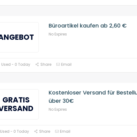
Büroartikel kaufen ab 2,60 €
No Expires
ANGEBOT
 Used - 0 Today
Share
Email
Kostenloser Versand für Bestel
GRATIS
über 30€
VERSAND
No Expires
 Used - 0 Today
Share
Email