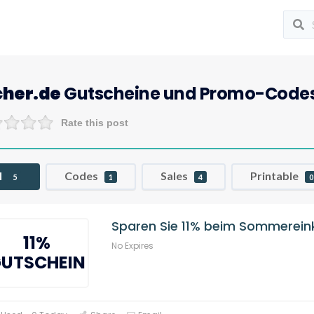
cher.de
Gutscheine und Promo-Code
Rate this post
l
Codes
Sales
Printable
5
1
4
0
Sparen Sie 11% beim Sommerein
11%
No Expires
UTSCHEIN