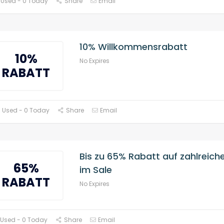
 Used - 0 Today
Share
Email
10% Willkommensrabatt
10%
No Expires
RABATT
 Used - 0 Today
Share
Email
Bis zu 65% Rabatt auf zahlreiche
65%
im Sale
RABATT
No Expires
 Used - 0 Today
Share
Email