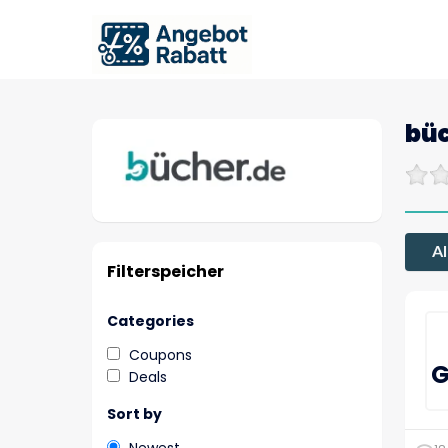
bü
Al
Filterspeicher
Categories
Coupons
G
Deals
Sort by