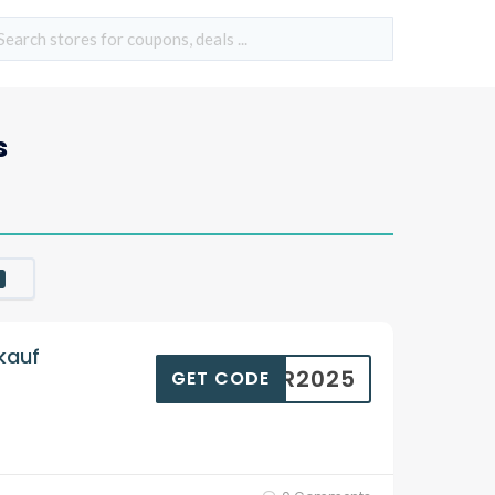
s
kauf
MMER2025
GET CODE