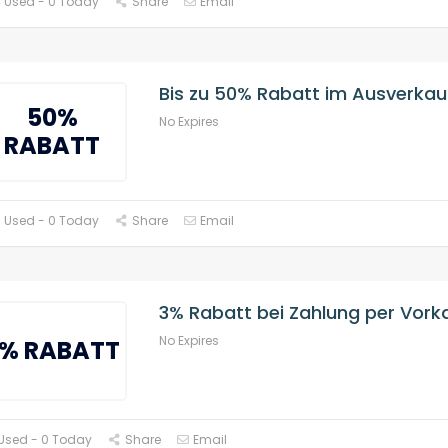
 Used - 0 Today
Share
Email
Bis zu 50% Rabatt im Ausverkau
50%
No Expires
RABATT
 Used - 0 Today
Share
Email
3% Rabatt bei Zahlung per Vork
No Expires
% RABATT
Used - 0 Today
Share
Email