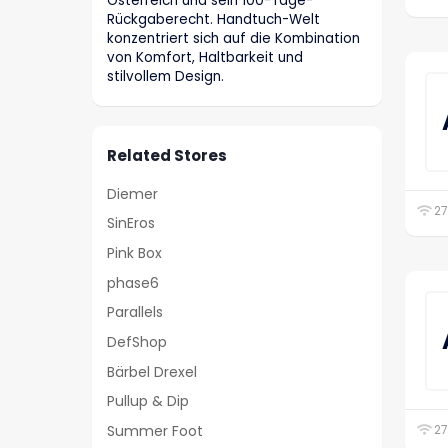
Österreich und sein 100-Tage-
Rückgaberecht. Handtuch-Welt
konzentriert sich auf die Kombination
von Komfort, Haltbarkeit und
stilvollem Design.
Related Stores
Diemer
27
SinEros
Pink Box
phase6
Parallels
DefShop
Bärbel Drexel
Pullup & Dip
Summer Foot
27