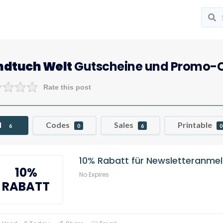
ndtuch Welt
Gutscheine und Promo-
Rate this post
l
Codes
Sales
Printable
6
0
6
0
10% Rabatt für Newsletteranme
10%
No Expires
RABATT