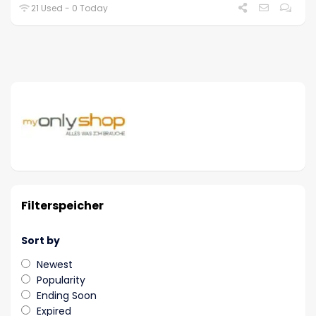
21 Used - 0 Today
Filterspeicher
Sort by
Newest
Popularity
Ending Soon
Expired