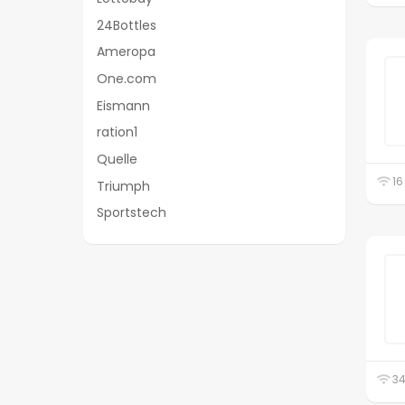
24Bottles
Ameropa
One.com
Eismann
ration1
Quelle
16
Triumph
Sportstech
34