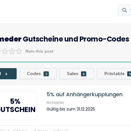
meder
Gutscheine und Promo-Codes
Rate this post
l
Codes
Sales
Printable
8
2
6
0
5% auf Anhängerkupplungen
5%
No Expires
UTSCHEIN
Gültig bis zum 31.12.2025