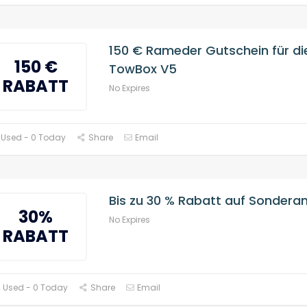
150 € Rameder Gutschein für di
150 €
TowBox V5
RABATT
No Expires
 Used - 0 Today
Share
Email
Bis zu 30 % Rabatt auf Sonder
30%
No Expires
RABATT
 Used - 0 Today
Share
Email