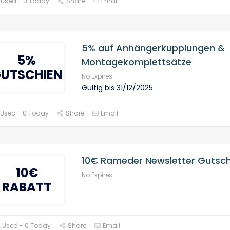
 Used - 0 Today
Share
Email
5% auf Anhängerkupplungen &
5%
Montagekomplettsätze
UTSCHIEN
No Expires
Gültig bis 31/12/2025
 Used - 0 Today
Share
Email
10€ Rameder Newsletter Gutsch
10€
No Expires
RABATT
 Used - 0 Today
Share
Email