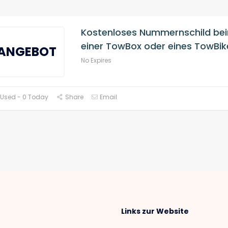
Kostenloses Nummernschild be
einer TowBox oder eines TowBik
ANGEBOT
No Expires
 Used - 0 Today
Share
Email
Links zur Website