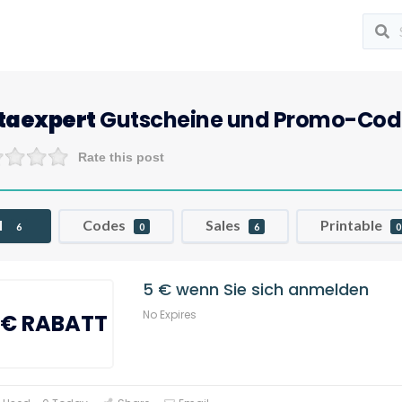
taexpert
Gutscheine und Promo-Cod
Rate this post
l
Codes
Sales
Printable
6
0
6
0
5 € wenn Sie sich anmelden
No Expires
€ RABATT