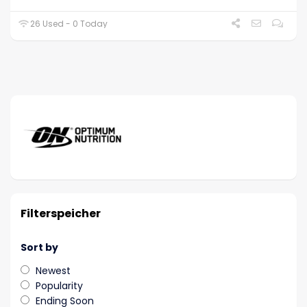
26 Used - 0 Today
Filterspeicher
Sort by
Newest
Popularity
Ending Soon