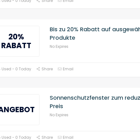
 Used - 0 Today
Share
Email
Bis zu 20% Rabatt auf ausgewäh
20%
Produkte
RABATT
No Expires
 Used - 0 Today
Share
Email
Sonnenschutzfenster zum reduz
Preis
ANGEBOT
No Expires
 Used - 0 Today
Share
Email