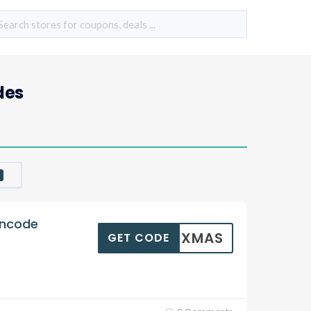
des
incode
XMAS
GET CODE