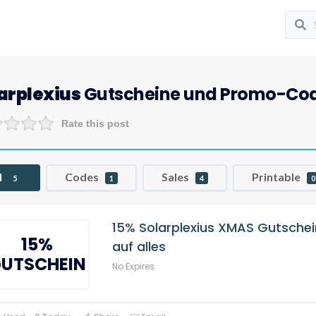
arplexius
Gutscheine und Promo-Co
Rate this post
l
Codes
Sales
Printable
5
1
4
0
15% Solarplexius XMAS Gutsche
15%
auf alles
UTSCHEIN
No Expires