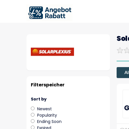
Sol
Al
Filterspeicher
Sort by
G
Newest
Popularity
Ending Soon
Expired