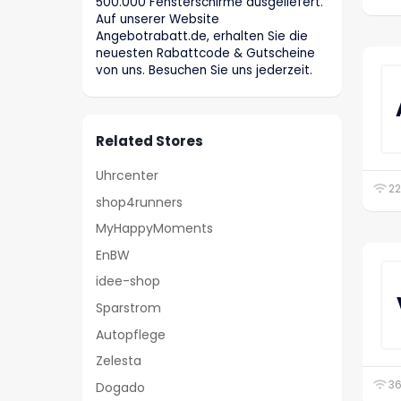
500.000 Fensterschirme ausgeliefert.
Auf unserer Website
Angebotrabatt.de, erhalten Sie die
neuesten Rabattcode & Gutscheine
von uns. Besuchen Sie uns jederzeit.
Related Stores
Uhrcenter
22
shop4runners
MyHappyMoments
EnBW
idee-shop
Sparstrom
Autopflege
Zelesta
36
Dogado